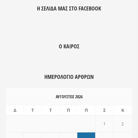
adipisicing elit, sed do eiusmod
adipisicing elit, s
Η ΣΕΛΊΔΑ ΜΑΣ ΣΤΟ FACEBOOK
tempor incididunt ut labore et
tempor incididunt 
dolore magna aliqua. Ut enim ad
dolore magna aliq
minim veniam, quis nostrud
minim veniam, qui
exercitation ullamco laboris nisi ut
exercitation ullamc
aliquip ex ea commodo consequat.
aliquip ex ea com
Ο ΚΑΙΡΌΣ
Duis aute irure dolor in
Duis aute irure dol
reprehenderit.
reprehenderit.
ΗΜΕΡΟΛΌΓΙΟ ΑΡΘΡΩΝ
ΑΎΓΟΥΣΤΟΣ 2026
Δ
Τ
Τ
Π
Π
Σ
Κ
1
2