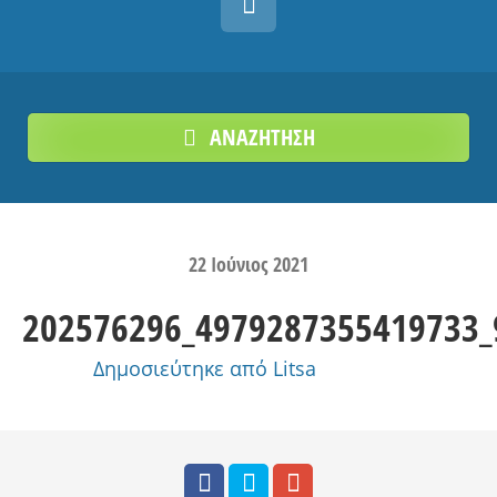
ΑΝΑΖΗΤΗΣΗ
22
Ιούνιος
2021
202576296_4979287355419733
Δημοσιεύτηκε από
Litsa