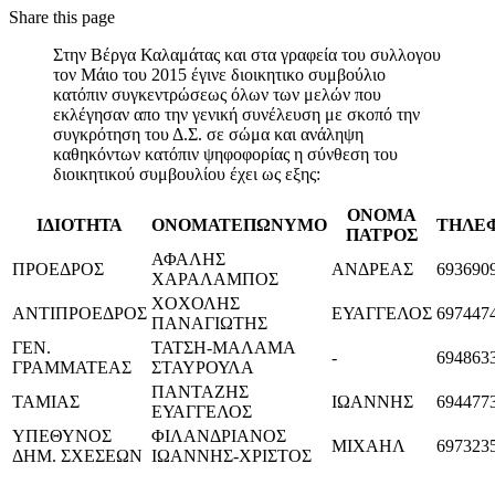
Share
this page
Στην Βέργα Καλαμάτας και στα γραφεία του συλλογου
τον Μάιο του 2015 έγινε διοικητικο συμβούλιο
κατόπιν συγκεντρώσεως όλων των μελών που
εκλέγησαν απο την γενική συνέλευση με σκοπό την
συγκρότηση του Δ.Σ. σε σώμα και ανάληψη
καθηκόντων κατόπιν ψηφοφορίας η σύνθεση του
διοικητικού συμβουλίου έχει ως εξης:
ΟΝΟΜΑ
ΙΔΙΟΤΗΤΑ
ΟΝΟΜΑΤΕΠΩΝΥΜΟ
ΤΗΛΕ
ΠΑΤΡΟΣ
ΑΦΑΛΗΣ
ΠΡΟΕΔΡΟΣ
ΑΝΔΡΕΑΣ
693690
ΧΑΡΑΛΑΜΠΟΣ
ΧΟΧΟΛΗΣ
ΑΝΤΙΠΡΟΕΔΡΟΣ
ΕΥΑΓΓΕΛΟΣ
697447
ΠΑΝΑΓΙΩΤΗΣ
ΓΕΝ.
ΤΑΤΣΗ-ΜΑΛΑΜΑ
-
694863
ΓΡΑΜΜΑΤΕΑΣ
ΣΤΑΥΡΟΥΛΑ
ΠΑΝΤΑΖΗΣ
ΤΑΜΙΑΣ
ΙΩΑΝΝΗΣ
694477
ΕΥΑΓΓΕΛΟΣ
ΥΠΕΘΥΝΟΣ
ΦΙΛΑΝΔΡΙΑΝΟΣ
ΜΙΧΑΗΛ
697323
ΔΗΜ. ΣΧΕΣΕΩΝ
ΙΩΑΝΝΗΣ-ΧΡΙΣΤΟΣ