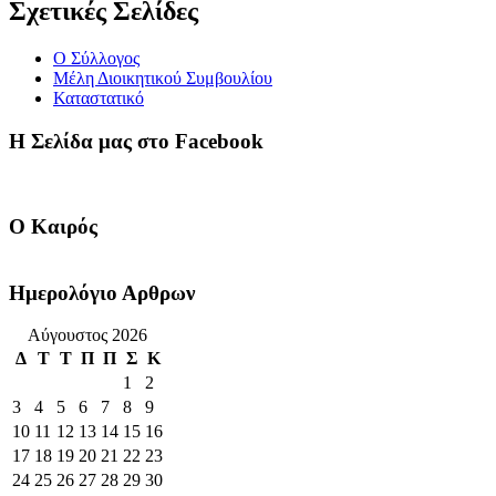
Σχετικές Σελίδες
Ο Σύλλογος
Μέλη Διοικητικού Συμβουλίου
Καταστατικό
Η Σελίδα μας στο Facebook
Ο Καιρός
Ημερολόγιο Αρθρων
Αύγουστος 2026
Δ
Τ
Τ
Π
Π
Σ
Κ
1
2
3
4
5
6
7
8
9
10
11
12
13
14
15
16
17
18
19
20
21
22
23
24
25
26
27
28
29
30