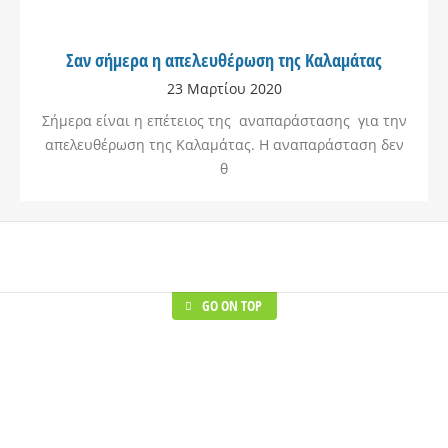
Σαν σήμερα η απελευθέρωση της Καλαμάτας
23 Μαρτίου 2020
Σήμερα είναι η επέτειος της αναπαράστασης για την
απελευθέρωση της Καλαμάτας. Η αναπαράσταση δεν
θ
GO ON TOP
Healthcare
Shoes Stores
Lorem ipsum dolor sit amet,
Lorem ipsum dolor 
consectetur adipisicing elit, sed do
consectetur adipisi