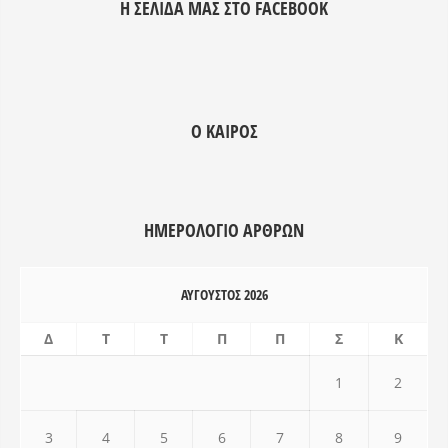
Η ΣΕΛΊΔΑ ΜΑΣ ΣΤΟ FACEBOOK
tempor incididunt ut labore et
tempor incididunt 
dolore magna aliqua. Ut enim ad
dolore magna aliq
minim veniam, quis nostrud
minim veniam, qui
exercitation ullamco laboris nisi ut
exercitation ullamc
aliquip ex ea commodo consequat.
aliquip ex ea com
Ο ΚΑΙΡΌΣ
Duis aute irure dolor in
Duis aute irure dol
reprehenderit.
reprehenderit.
ΗΜΕΡΟΛΌΓΙΟ ΑΡΘΡΩΝ
ΑΎΓΟΥΣΤΟΣ 2026
Δ
Τ
Τ
Π
Π
Σ
Κ
1
2
3
4
5
6
7
8
9