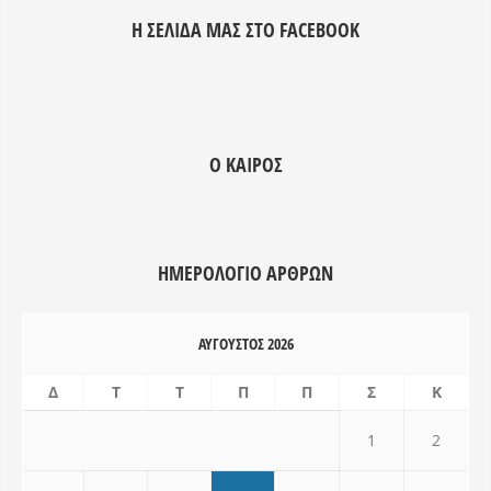
adipisicing elit, sed do eiusmod
adipisicing elit, s
Η ΣΕΛΊΔΑ ΜΑΣ ΣΤΟ FACEBOOK
tempor incididunt ut labore et
tempor incididunt 
dolore magna aliqua. Ut enim ad
dolore magna aliq
minim veniam, quis nostrud
minim veniam, qui
exercitation ullamco laboris nisi ut
exercitation ullamc
aliquip ex ea commodo consequat.
aliquip ex ea com
Ο ΚΑΙΡΌΣ
Duis aute irure dolor in
Duis aute irure dol
reprehenderit.
reprehenderit.
ΗΜΕΡΟΛΌΓΙΟ ΑΡΘΡΩΝ
ΑΎΓΟΥΣΤΟΣ 2026
Δ
Τ
Τ
Π
Π
Σ
Κ
1
2