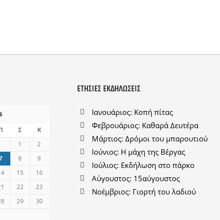
ΕΤΉΣΙΕΣ ΕΚΔΗΛΏΣΕΙΣ
Ιανουάριος: Κοπή πίτας
6
Φεβρουάριος: Καθαρά Δευτέρα
Π
Σ
Κ
Μάρτιος: Δρόμοι του μπαρουτιού
1
2
Ιούνιος: Η μάχη της Βέργας
7
8
9
Ιούλιος: Εκδήλωση στο πάρκο
14
15
16
Αύγουστος: 15αύγουστος
21
22
23
Νοέμβριος: Γιορτή του λαδιού
28
29
30