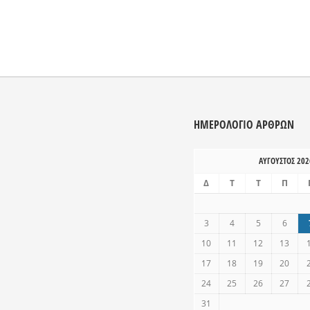
ΗΜΕΡΟΛΌΓΙΟ ΑΡΘΡΩΝ
ΑΎΓΟΥΣΤΟΣ 202
Δ
Τ
Τ
Π
3
4
5
6
10
11
12
13
17
18
19
20
24
25
26
27
31