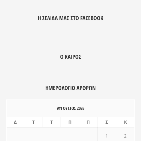
amet laboris consectetur
amet laboris conse
adipisicing elit, sed do eiusmod
adipisicing elit, s
Η ΣΕΛΊΔΑ ΜΑΣ ΣΤΟ FACEBOOK
tempor incididunt ut labore et
tempor incididunt 
dolore magna aliqua. Ut enim ad
dolore magna aliq
minim veniam, quis nostrud
minim veniam, qui
exercitation ullamco laboris nisi ut
exercitation ullamc
aliquip ex ea commodo consequat.
aliquip ex ea com
Ο ΚΑΙΡΌΣ
Duis aute irure dolor in
Duis aute irure dol
reprehenderit.
reprehenderit.
ΗΜΕΡΟΛΌΓΙΟ ΑΡΘΡΩΝ
ΑΎΓΟΥΣΤΟΣ 2026
Δ
Τ
Τ
Π
Π
Σ
Κ
1
2