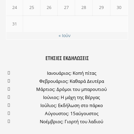
24
25
26
27
28
29
30
31
« Ιούν
ΕΤΉΣΙΕΣ ΕΚΔΗΛΏΣΕΙΣ
Ιανουάριος: Κοπή πίτας
Φεβρουάριος: Καθαρά Δευτέρα
Μάρτιος: Δρόμοι του μπαρουτιού
Ιούνιος: Η μάχη της Βέργας
Ιούλιος: Εκδήλωση στο πάρκο
Αύγουστος: 15αύγουστος
Νοέμβριος: Γιορτή του λαδιού